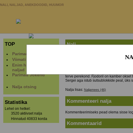
NALI, NALJAD, ANEKDOODID, HUUMOR
TOP
Nali
Parimad naljad
Kolm venelast pannakse vangi 30 aastaks,
NA
Viimati lisatud naljad
Ivan: "Mulle tooge lits!"
Fjodor: "Täitke minu kamber viinapudelite
Enim hinnatud
Sergei: "Täitke minu kamber siutsublokkid
naljad
Meeeste soovid täideti ja pandi kambri uks
Parimad Jokerid
terve perekond. Fjodoril on kamber okset t
Sergei aga istub sutsublokkide peal, üks s
Nalja otsing
Nalja lisas:
Naljamees (46)
Kommenteeri nalja
Statistika
Lehel on hetkel:
Kommenteerimiseks pead olema sisse log
3520 aktiivset nalja
Hinnatud 40833 korda
Kommentaarid