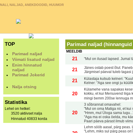
NALI, NALJAD, ANEKDOODID, HUUMOR
TOP
Parimad naljad (hinnanguid
MEELDIB
Parimad naljad
21
"Mul on ilusad lapsed. Jumal t
Viimati lisatud naljad
Enim hinnatud
Jänes ostab poest õlut. Paneb se
21
naljad
Järgmisel päeval tuleb tagasi ja
Parimad Jokerid
Külastaja kutsub kelneri: "Ku
21
Kelner: "Aga see ongi ju küülik
Nalja otsing
Külamehe vana sapakas keset 
20
kokku, et kui Mersuvend liiga 
mingi bemm 200se lennuga mö
Statistika
3 sõbrannat omavahel:
Lehel on hetkel:
"Mul on oma Matiga nii, et kui
20
"Hmm, mul Üloga sama lugu...
3520 aktiivset nalja
"Aga ma ei oska öelda, mu käed 
Hinnatud 40833 korda
Paari päeva pärast ilmub vii
Lehm sööb aasal, pärg peas. 
"Lehm, miks sul pärg peas on