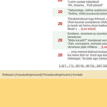
20
"Lehm vastab häbelikult:
"Ah, niisama... Pulli pärast!"
"Vabandage, millise autobussi
20
"Sellise, millel puuduvad pidur
Tõestisündinud lugu Kihnust, 
Ühel kuumal suvepäeval sõidab
20
ja laseb sel heina sisse kukku
Maali s
... [Loe edasi]
Eestlane, venelane ja soomlan
lainetesse.
20
"Mida kuradit?" imestavad ve
"Ääh, normaalne, möriseb eestl
Venelane jääb mõttess
... [Lo
.... oma mehest tüdinud kodup
20
kui mees tööl on. Kord aga tu
riidekappi. Tal jääb aga märk
|
|
|
|
|
1-10
...
71 - 80
81 - 90
91 - 100
101
Reklaam
|
Kasutustingimused
|
Privaatsustingimused
|
Kontakt